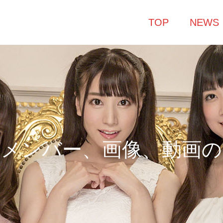
TOP
NEWS
メ
ン
バ
ー
、
画
像
、
動
画
の
紹