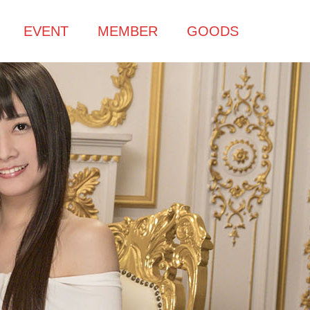
EVENT
MEMBER
GOODS
介