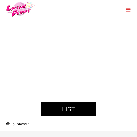
メ
ン
バ
ー
、
画
像
、
動
画
の
紹
介
LIST
photo09